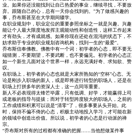
业。如果你还没能找到让自己热爱的事业，继续寻找，不要放
弃。跟随自己的心，总有一天你会找到的。”为了做感兴趣的
事，乔布斯甚至在大学期间辍学。
在职业规划中，职业定位的重要参照坐标之一就是兴趣。兴趣
能让个人最大限度地发挥主观能动性和创造性，这样工作起来
才有劲头，才有成就感。如果你现在还处在混沌的状态下，不
妨求助于专业的职业规划咨询机构，找到一生的“最爱”。
乔布斯信奉佛教。佛教中有一个词：初学者的心态，即不要无
端猜测，不要期望，不要武断，也不要偏见。初学者的心态正
如一个新生儿面对这个世界一样，永远充满好奇、求知欲、赞
叹。
在职场上，初学者的心态也就是大家所熟知的“空杯”心态。无
论是刚步入职场的新人，或是即将进行转型的职场人，还是在
职场上打拼多年的资深人士，这一点同等重要。
新人不必表现得太锋芒毕露，只有低调、好学，才能赢得上司
或老板的指导与提拔；而对于转型跨度较大的职场人，之前的
工作成绩和积累可以说是“清零”了，很多事要从头开始。此
时，保持不偏不倚的心态，积极主动地投入学习，才可能在新
的领域中创造出价值。所以说，初学者的心态是行动派的禅
宗。
“乔布斯对所有的过程都有准确的把握……当他想做某件事