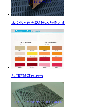
木纹铝方通天花/U形木纹铝方通
常用喷涂颜色-色卡