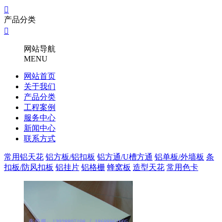

产品分类

网站导航
MENU
网站首页
关于我们
产品分类
工程案例
服务中心
新闻中心
联系方式
常用铝天花
铝方板/铝扣板
铝方通/U槽方通
铝单板/外墙板
条
扣板/防风扣板
铝挂片
铝格栅
蜂窝板
造型天花
常用色卡