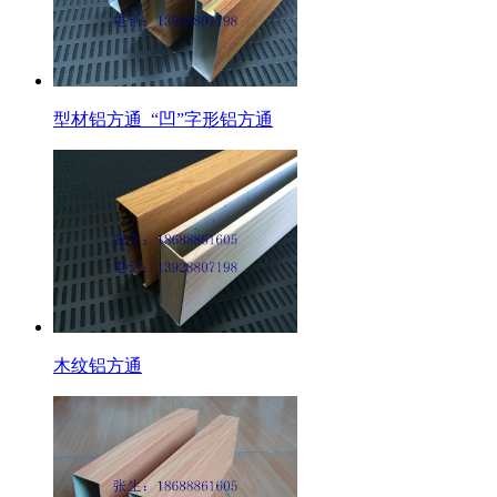
型材铝方通_“凹”字形铝方通
木纹铝方通